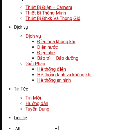
Thiết Bị Điện – Camera
Thiết Bị Thông Minh
Thiết Bị Đhkk Và Thông Gió
Dịch vụ
Dịch vụ
Điều hòa không khí
Điện nước
Điện nhẹ
Bảo trì – Bảo dưỡng
Giải Pháp
Hệ thống điện
Hệ thống lạnh và không khí
Hệ thống an ninh
Tin Tức
Tin Mới
Hướng dẫn
Tuyển Dụng
Liên hệ