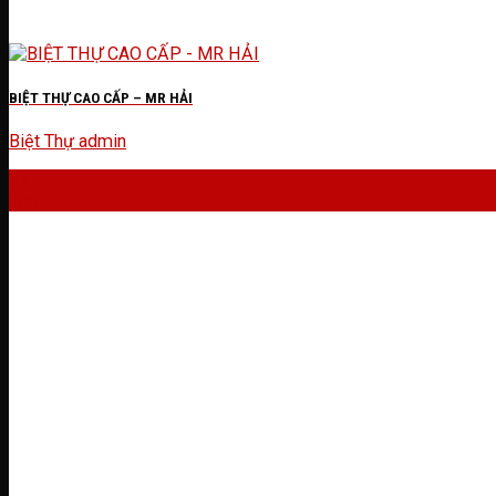
BIỆT THỰ CAO CẤP – MR HẢI
Biệt Thự
admin
27
Th6