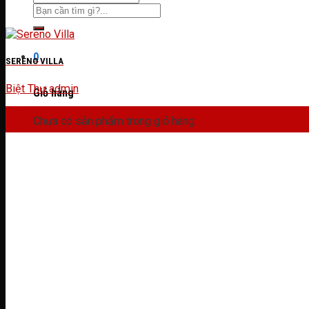
0
SERENO VILLA
Biệt Thự
admin
Giỏ hàng
12
Chưa có sản phẩm trong giỏ hàng.
Th8