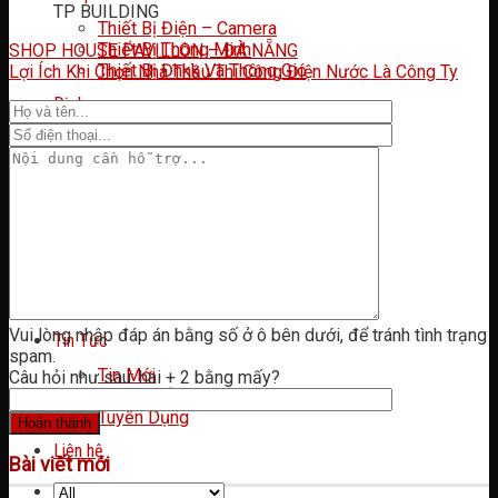
TP BUILDING
Thiết Bị Điện – Camera
Thiết Bị Thông Minh
SHOP HOUSE PAVILLON – ĐÀ NẴNG
Thiết Bị Đhkk Và Thông Gió
Lợi Ích Khi Chọn Nhà Thầu Thi Công Điện Nước Là Công Ty
Dịch vụ
Dịch vụ
Điều hòa không khí
Điện nước
Điện nhẹ
Bảo trì – Bảo dưỡng
Giải Pháp
Hệ thống điện
Hệ thống lạnh và không khí
Hệ thống an ninh
Vui lòng nhập đáp án bằng số ở ô bên dưới, để tránh tình trạng
Tin Tức
spam.
Tin Mới
Câu hỏi như sau: hai + 2 bằng mấy?
Hướng dẫn
Tuyển Dụng
Liên hệ
Bài viết mới