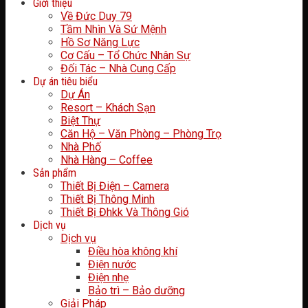
Giới thiệu
Về Đức Duy 79
Tầm Nhìn Và Sứ Mệnh
Hồ Sơ Năng Lực
Cơ Cấu – Tổ Chức Nhân Sự
Đối Tác – Nhà Cung Cấp
Dự án tiêu biểu
Dự Án
Resort – Khách Sạn
Biệt Thự
Căn Hộ – Văn Phòng – Phòng Trọ
Nhà Phố
Nhà Hàng – Coffee
Sản phẩm
Thiết Bị Điện – Camera
Thiết Bị Thông Minh
Thiết Bị Đhkk Và Thông Gió
Dịch vụ
Dịch vụ
Điều hòa không khí
Điện nước
Điện nhẹ
Bảo trì – Bảo dưỡng
Giải Pháp